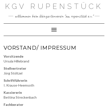
Skip
KGV RUPENSTÜCK
to
content
willkommen beim kleingartenverein "am rupenstück e.v."
Toggle Navigation
VORSTAND/ IMPRESSUM
Vorsitzende
Ursula Hillebrand
Stellvertreter
Jörg Stöltzel
Schriftführerin
I. Krause-Heemsoth
Kassiererin
Bettina Streckenbach
Fachberater