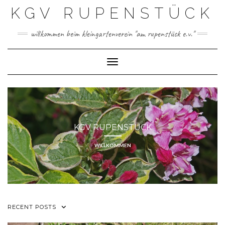
Skip
KGV RUPENSTÜCK
to
content
willkommen beim kleingartenverein "am rupenstück e.v."
Toggle Navigation
KGV RUPENSTÜCK
WILLKOMMEN
RECENT POSTS