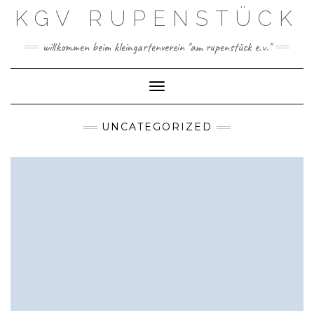
Skip
KGV RUPENSTÜCK
to
content
willkommen beim kleingartenverein "am rupenstück e.v."
Toggle Navigation
UNCATEGORIZED